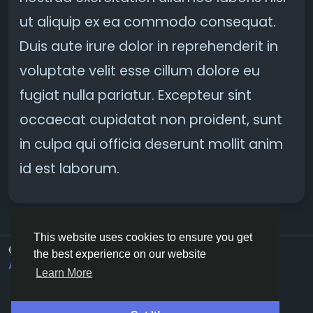
ut aliquip ex ea commodo consequat.
Duis aute irure dolor in reprehenderit in
voluptate velit esse cillum dolore eu
fugiat nulla pariatur. Excepteur sint
occaecat cupidatat non proident, sunt
in culpa qui officia deserunt mollit anim
id est laborum.
This website uses cookies to ensure you get
© 2026 G20Social
English
the best experience on our website
About
Terms
Privacy
Contact Us
Directory
Learn More